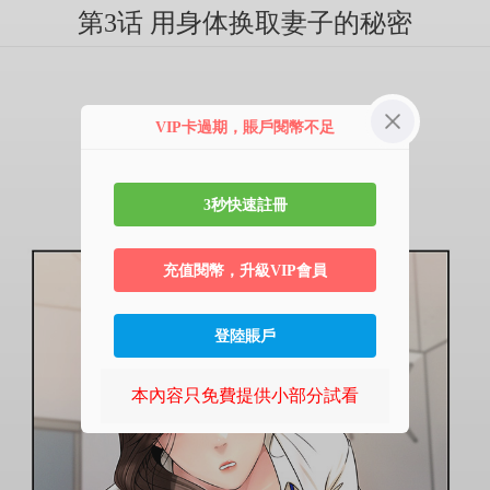
第3话 用身体换取妻子的秘密
VIP卡過期，賬戶閱幣不足
3秒快速註冊
充值閱幣，升級VIP會員
登陸賬戶
本內容只免費提供小部分試看