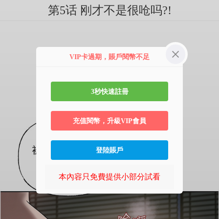
第5话 刚才不是很呛吗?!
VIP卡過期，賬戶閱幣不足
3秒快速註冊
充值閱幣，升級VIP會員
登陸賬戶
本內容只免費提供小部分試看